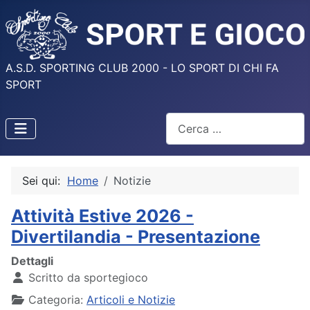
A.S.D. SPORTING CLUB 2000 - LO SPORT DI CHI FA
SPORT
Cerca
Sei qui:
Home
Notizie
Attività Estive 2026 -
Divertilandia - Presentazione
Dettagli
Scritto da
sportegioco
Categoria:
Articoli e Notizie