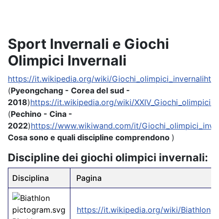
Sport Invernali e Giochi
Olimpici Invernali
https://it.wikipedia.org/wiki/Giochi_olimpici_invernali
http
(
Pyeongchang - Corea del sud -
2018
)
https://it.wikipedia.org/wiki/XXIV_Giochi_olimpici_i
(
Pechino - Cina -
2022
)
https://www.wikiwand.com/it/Giochi_olimpici_inver
Cosa sono e quali discipline comprendono
)
Discipline dei giochi olimpici invernali:
Disciplina
Pagina
https://it.wikipedia.org/wiki/Biathlon