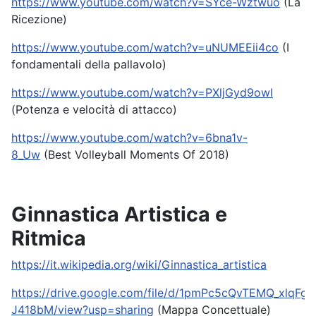
https://www.youtube.com/watch?v=SYce-Wztwuo
(La
Ricezione)
https://www.youtube.com/watch?v=uNUMEEii4co
(I
fondamentali della pallavolo)
https://www.youtube.com/watch?v=PXljGyd9owI
(Potenza e velocità di attacco)
https://www.youtube.com/watch?v=6bna1v-
8_Uw
(Best Volleyball Moments Of 2018)
Ginnastica Artistica e
Ritmica
https://it.wikipedia.org/wiki/Ginnastica_artistica
https://drive.google.com/file/d/1pmPc5cQvTEMQ_xlqFg
J418bM/view?usp=sharing
(Mappa Concettuale)