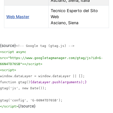
Asciano, Siena, Italia
Tecnico Esperto del Sito
Web Master
Web
Asciano, Siena
Contatti,
{source}
<!-- Google tag (gtag.js) -->
<script async
src="https://www.googletagmanager.com/gtag/js?id=G-
66N4TD76SB">
</script>
<script>
window.dataLayer = window.dataLayer || [];
function gtag()
{dataLayer.push(arguments);}
gtag('js', new Date());
gtag('config', 'G-66N4TD76SB');
{/source}
</script>