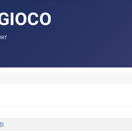
ORT
TI