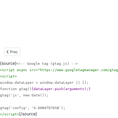
Articolo precedente: Anno 2013-2014 - Manifestazioni di Natal
Prec
{source}
<!-- Google tag (gtag.js) -->
<script async src="https://www.googletagmanager.com/gtag
<script>
window.dataLayer = window.dataLayer || [];
function gtag()
{dataLayer.push(arguments);}
gtag('js', new Date());
gtag('config', 'G-66N4TD76SB');
{/source}
</script>