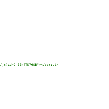
e - DICEMBRE 2013
/js?id=G-66N4TD76SB">
</script>