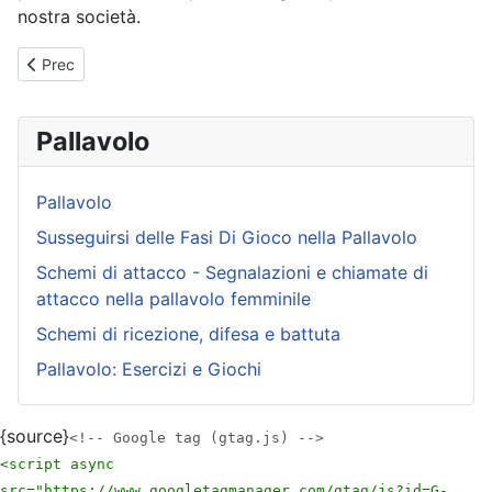
nostra società.
Articolo precedente: Anno 2006-2007 - Torneo Pallavolo Under 
Prec
Pallavolo
Pallavolo
Susseguirsi delle Fasi Di Gioco nella Pallavolo
Schemi di attacco - Segnalazioni e chiamate di
attacco nella pallavolo femminile
Schemi di ricezione, difesa e battuta
Pallavolo: Esercizi e Giochi
{source}
<!-- Google tag (gtag.js) -->
<script async
src="https://www.googletagmanager.com/gtag/js?id=G-