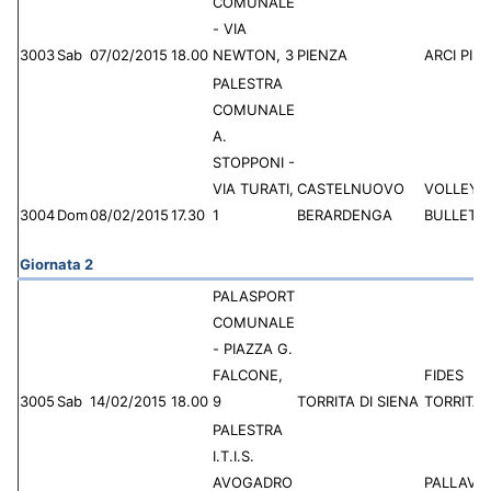
COMUNALE
- VIA
3003
Sab
07/02/2015
18.00
NEWTON, 3
PIENZA
ARCI PIE
PALESTRA
COMUNALE
A.
STOPPONI -
VIA TURATI,
CASTELNUOVO
VOLLEY 
3004
Dom
08/02/2015
17.30
1
BERARDENGA
BULLETTA
Giornata 2
PALASPORT
COMUNALE
- PIAZZA G.
FALCONE,
FIDES
3005
Sab
14/02/2015
18.00
9
TORRITA DI SIENA
TORRITA
PALESTRA
I.T.I.S.
AVOGADRO
PALLAVO