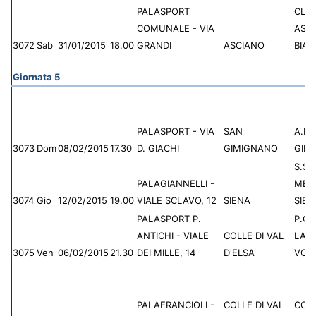
PALASPORT
CLU
COMUNALE - VIA
ASC
3072
Sab
31/01/2015
18.00
GRANDI
ASCIANO
BIA
Giornata 5
PALASPORT - VIA
SAN
A.P.
3073
Dom
08/02/2015
17.30
D. GIACHI
GIMIGNANO
GIM
S.S.D
PALAGIANNELLI -
MEN
3074
Gio
12/02/2015
19.00
VIALE SCLAVO, 12
SIENA
SIEN
PALASPORT P.
P.G.S
ANTICHI - VIALE
COLLE DI VAL
LAR
3075
Ven
06/02/2015
21.30
DEI MILLE, 14
D'ELSA
VOL
PALAFRANCIOLI -
COLLE DI VAL
COL