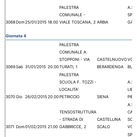
PALESTRA
A.S.D
COMUNALE -
SPO
3068
Dom
25/01/2015
18.00
VIALE TOSCANA, 2
ARBIA
GAU
Giornata 4
PALESTRA
COMUNALE A.
STOPPONI - VIA
CASTELNUOVO
VOL
3069
Sab
31/01/2015
20.00
TURATI, 1
BERARDENGA
BULL
PALESTRA
SCUOLA F. TOZZI -
A.S.
LOCALITA'
LIBE
3070
Gio
26/02/2015
20.00
PETRICCIO
SIENA
PIET
A.S.D
TENSOSTRUTTURA
CAS
- STRADA DI
CASTELLINA
SCA
3071
Dom
01/02/2015
21.00
GABBRICCE, 2
SCALO
VOL
SPO