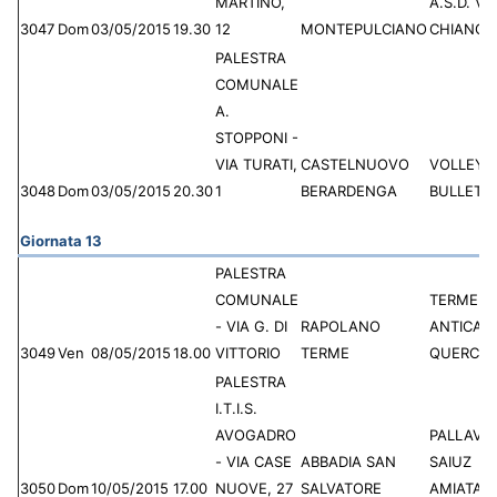
MARTINO,
A.S.D. VI
3047
Dom
03/05/2015
19.30
12
MONTEPULCIANO
CHIANCI
PALESTRA
COMUNALE
A.
STOPPONI -
VIA TURATI,
CASTELNUOVO
VOLLEY 
3048
Dom
03/05/2015
20.30
1
BERARDENGA
BULLETTA
Giornata 13
PALESTRA
COMUNALE
TERME
- VIA G. DI
RAPOLANO
ANTICA
3049
Ven
08/05/2015
18.00
VITTORIO
TERME
QUERCIO
PALESTRA
I.T.I.S.
AVOGADRO
PALLAVO
- VIA CASE
ABBADIA SAN
SAIUZ
3050
Dom
10/05/2015
17.00
NUOVE, 27
SALVATORE
AMIATA