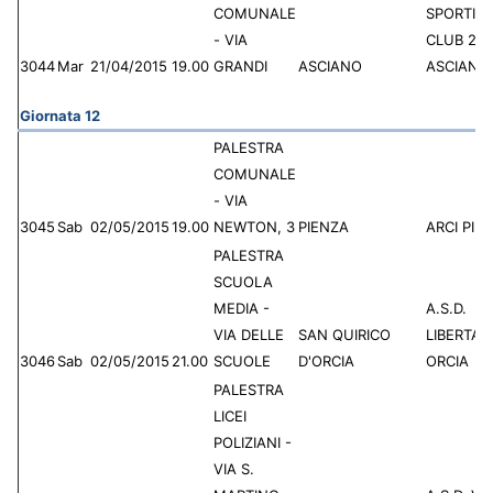
COMUNALE
SPORTIN
- VIA
CLUB 20
3044
Mar
21/04/2015
19.00
GRANDI
ASCIANO
ASCIANO
Giornata 12
PALESTRA
COMUNALE
- VIA
3045
Sab
02/05/2015
19.00
NEWTON, 3
PIENZA
ARCI PIE
PALESTRA
SCUOLA
MEDIA -
A.S.D.
VIA DELLE
SAN QUIRICO
LIBERTAS
3046
Sab
02/05/2015
21.00
SCUOLE
D'ORCIA
ORCIA
PALESTRA
LICEI
POLIZIANI -
VIA S.