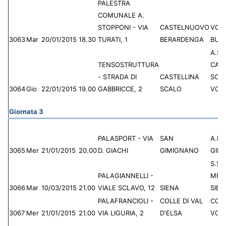
PALESTRA
COMUNALE A.
STOPPONI - VIA
CASTELNUOVO
VOL
3063
Mar
20/01/2015
18.30
TURATI, 1
BERARDENGA
BULL
A.S.D
TENSOSTRUTTURA
CAS
- STRADA DI
CASTELLINA
SCA
3064
Gio
22/01/2015
19.00
GABBRICCE, 2
SCALO
VOL
Giornata 3
PALASPORT - VIA
SAN
A.P.
3065
Mer
21/01/2015
20.00
D. GIACHI
GIMIGNANO
GIM
S.S.D
PALAGIANNELLI -
MEN
3066
Mar
10/03/2015
21.00
VIALE SCLAVO, 12
SIENA
SIEN
PALAFRANCIOLI -
COLLE DI VAL
COL
3067
Mer
21/01/2015
21.00
VIA LIGURIA, 2
D'ELSA
VOL