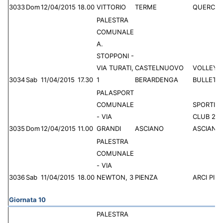
3033
Dom
12/04/2015
18.00
VITTORIO
TERME
QUERCIO
PALESTRA
COMUNALE
A.
STOPPONI -
VIA TURATI,
CASTELNUOVO
VOLLEY 
3034
Sab
11/04/2015
17.30
1
BERARDENGA
BULLETTA
PALASPORT
COMUNALE
SPORTIN
- VIA
CLUB 20
3035
Dom
12/04/2015
11.00
GRANDI
ASCIANO
ASCIANO
PALESTRA
COMUNALE
- VIA
3036
Sab
11/04/2015
18.00
NEWTON, 3
PIENZA
ARCI PIE
Giornata 10
PALESTRA