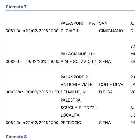
Giornata 7
PALASPORT - VIA
SAN
A.P.
3081
Dom
22/02/2015
17.30
D. GIACHI
GIMIGNANO
GIM
S.S.D
PALAGIANNELLI -
MEN
3082
Gio
19/02/2015
19.00
VIALE SCLAVO, 12
SIENA
SIEN
PALASPORT P.
P.G.S
ANTICHI - VIALE
COLLE DI VAL
LAR
3083
Ven
20/02/2015
21.30
DEI MILLE, 14
D'ELSA
VOL
PALESTRA
SCUOLA F. TOZZI -
A.S.
LOCALITA'
LIBE
3084
Dom
22/02/2015
17.00
PETRICCIO
SIENA
PIET
Giornata 8