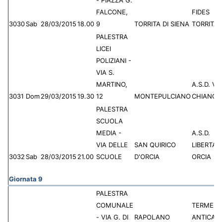
- PIAZZA G.
FALCONE,
FIDES
3030
Sab
28/03/2015
18.00
9
TORRITA DI SIENA
TORRITA
PALESTRA
LICEI
POLIZIANI -
VIA S.
MARTINO,
A.S.D. VI
3031
Dom
29/03/2015
19.30
12
MONTEPULCIANO
CHIANCI
PALESTRA
SCUOLA
MEDIA -
A.S.D.
VIA DELLE
SAN QUIRICO
LIBERTAS
3032
Sab
28/03/2015
21.00
SCUOLE
D'ORCIA
ORCIA
Giornata 9
PALESTRA
COMUNALE
TERME
- VIA G. DI
RAPOLANO
ANTICA