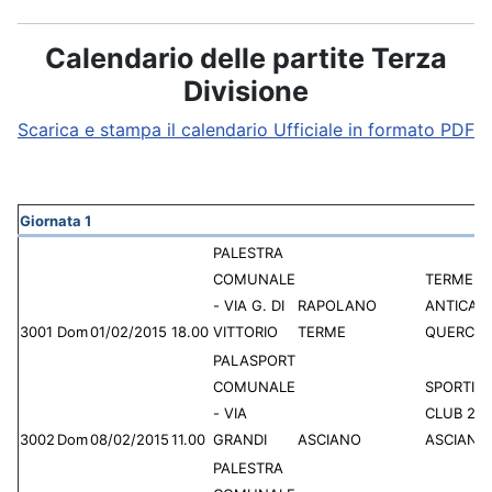
Calendario delle partite Terza
Divisione
Scarica e stampa il calendario Ufficiale in formato PDF
Giornata 1
PALESTRA
COMUNALE
TERME
- VIA G. DI
RAPOLANO
ANTICA
3001
Dom
01/02/2015
18.00
VITTORIO
TERME
QUERCIO
PALASPORT
COMUNALE
SPORTIN
- VIA
CLUB 20
3002
Dom
08/02/2015
11.00
GRANDI
ASCIANO
ASCIANO
PALESTRA