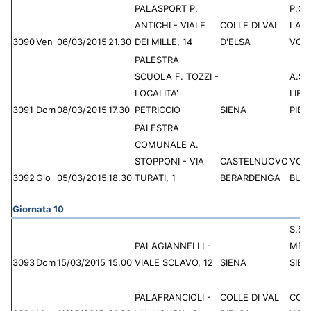
PALASPORT P.
P.G.S
ANTICHI - VIALE
COLLE DI VAL
LAR
3090
Ven
06/03/2015
21.30
DEI MILLE, 14
D'ELSA
VOL
PALESTRA
SCUOLA F. TOZZI -
A.S.
LOCALITA'
LIBE
3091
Dom
08/03/2015
17.30
PETRICCIO
SIENA
PIET
PALESTRA
COMUNALE A.
STOPPONI - VIA
CASTELNUOVO
VOL
3092
Gio
05/03/2015
18.30
TURATI, 1
BERARDENGA
BULL
Giornata 10
S.S.D
PALAGIANNELLI -
MEN
3093
Dom
15/03/2015
15.00
VIALE SCLAVO, 12
SIENA
SIEN
PALAFRANCIOLI -
COLLE DI VAL
COL