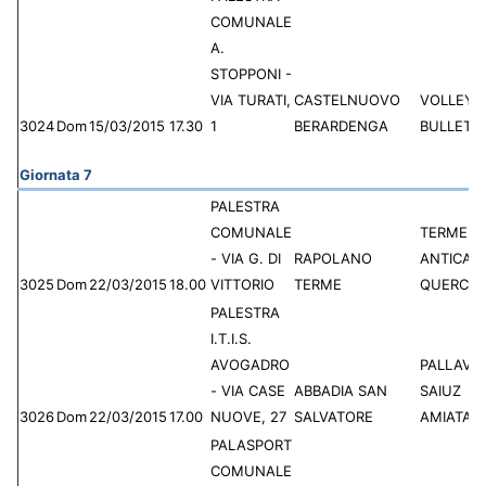
COMUNALE
A.
STOPPONI -
VIA TURATI,
CASTELNUOVO
VOLLEY 
3024
Dom
15/03/2015
17.30
1
BERARDENGA
BULLETTA
Giornata 7
PALESTRA
COMUNALE
TERME
- VIA G. DI
RAPOLANO
ANTICA
3025
Dom
22/03/2015
18.00
VITTORIO
TERME
QUERCIO
PALESTRA
I.T.I.S.
AVOGADRO
PALLAVO
- VIA CASE
ABBADIA SAN
SAIUZ
3026
Dom
22/03/2015
17.00
NUOVE, 27
SALVATORE
AMIATA
PALASPORT
COMUNALE