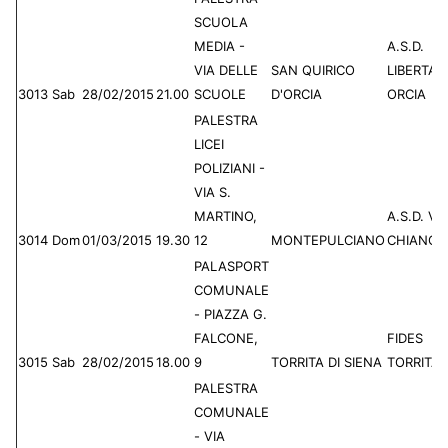
SCUOLA
MEDIA -
A.S.D.
VIA DELLE
SAN QUIRICO
LIBERTAS
3013
Sab
28/02/2015
21.00
SCUOLE
D'ORCIA
ORCIA
PALESTRA
LICEI
POLIZIANI -
VIA S.
MARTINO,
A.S.D. VI
3014
Dom
01/03/2015
19.30
12
MONTEPULCIANO
CHIANCI
PALASPORT
COMUNALE
- PIAZZA G.
FALCONE,
FIDES
3015
Sab
28/02/2015
18.00
9
TORRITA DI SIENA
TORRITA
PALESTRA
COMUNALE
- VIA