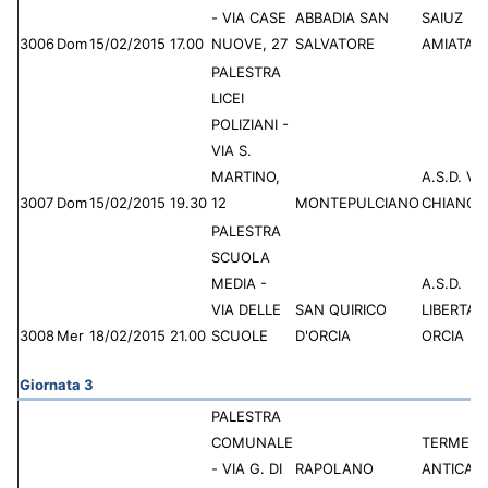
- VIA CASE
ABBADIA SAN
SAIUZ
3006
Dom
15/02/2015
17.00
NUOVE, 27
SALVATORE
AMIATA
PALESTRA
LICEI
POLIZIANI -
VIA S.
MARTINO,
A.S.D. VI
3007
Dom
15/02/2015
19.30
12
MONTEPULCIANO
CHIANCI
PALESTRA
SCUOLA
MEDIA -
A.S.D.
VIA DELLE
SAN QUIRICO
LIBERTAS
3008
Mer
18/02/2015
21.00
SCUOLE
D'ORCIA
ORCIA
Giornata 3
PALESTRA
COMUNALE
TERME
- VIA G. DI
RAPOLANO
ANTICA