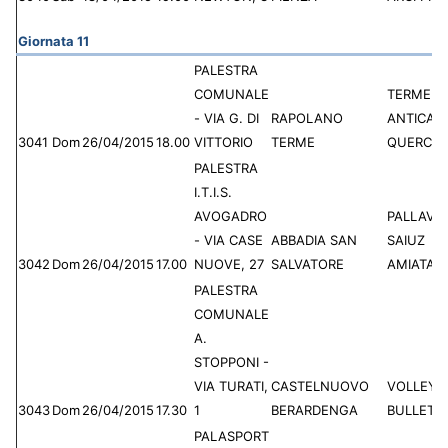
Giornata 11
PALESTRA
COMUNALE
TERME
- VIA G. DI
RAPOLANO
ANTICA
3041
Dom
26/04/2015
18.00
VITTORIO
TERME
QUERCIO
PALESTRA
I.T.I.S.
AVOGADRO
PALLAVO
- VIA CASE
ABBADIA SAN
SAIUZ
3042
Dom
26/04/2015
17.00
NUOVE, 27
SALVATORE
AMIATA
PALESTRA
COMUNALE
A.
STOPPONI -
VIA TURATI,
CASTELNUOVO
VOLLEY 
3043
Dom
26/04/2015
17.30
1
BERARDENGA
BULLETTA
PALASPORT