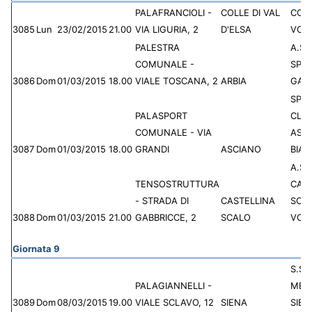
PALAFRANCIOLI -
COLLE DI VAL
COL
3085
Lun
23/02/2015
21.00
VIA LIGURIA, 2
D'ELSA
VOL
PALESTRA
A.S.D
COMUNALE -
SPO
3086
Dom
01/03/2015
18.00
VIALE TOSCANA, 2
ARBIA
GAU
SPO
PALASPORT
CLU
COMUNALE - VIA
ASC
3087
Dom
01/03/2015
18.00
GRANDI
ASCIANO
BIA
A.S.D
TENSOSTRUTTURA
CAS
- STRADA DI
CASTELLINA
SCA
3088
Dom
01/03/2015
21.00
GABBRICCE, 2
SCALO
VOL
Giornata 9
S.S.D
PALAGIANNELLI -
MEN
3089
Dom
08/03/2015
19.00
VIALE SCLAVO, 12
SIENA
SIEN