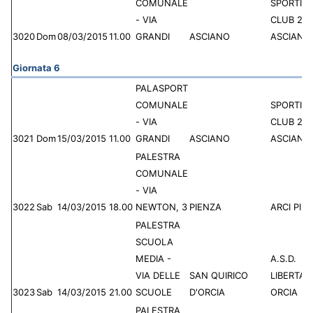
COMUNALE
SPORTIN
- VIA
CLUB 20
3020
Dom
08/03/2015
11.00
GRANDI
ASCIANO
ASCIANO
Giornata 6
PALASPORT
COMUNALE
SPORTIN
- VIA
CLUB 20
3021
Dom
15/03/2015
11.00
GRANDI
ASCIANO
ASCIANO
PALESTRA
COMUNALE
- VIA
3022
Sab
14/03/2015
18.00
NEWTON, 3
PIENZA
ARCI PIE
PALESTRA
SCUOLA
MEDIA -
A.S.D.
VIA DELLE
SAN QUIRICO
LIBERTAS
3023
Sab
14/03/2015
21.00
SCUOLE
D'ORCIA
ORCIA
PALESTRA