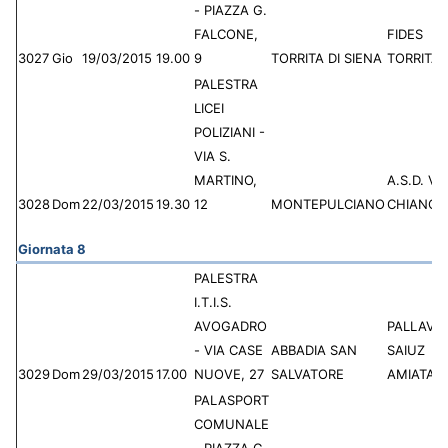
- PIAZZA G.
FALCONE,
FIDES
3027
Gio
19/03/2015
19.00
9
TORRITA DI SIENA
TORRITA
PALESTRA
LICEI
POLIZIANI -
VIA S.
MARTINO,
A.S.D. VI
3028
Dom
22/03/2015
19.30
12
MONTEPULCIANO
CHIANCI
Giornata 8
PALESTRA
I.T.I.S.
AVOGADRO
PALLAVO
- VIA CASE
ABBADIA SAN
SAIUZ
3029
Dom
29/03/2015
17.00
NUOVE, 27
SALVATORE
AMIATA
PALASPORT
COMUNALE