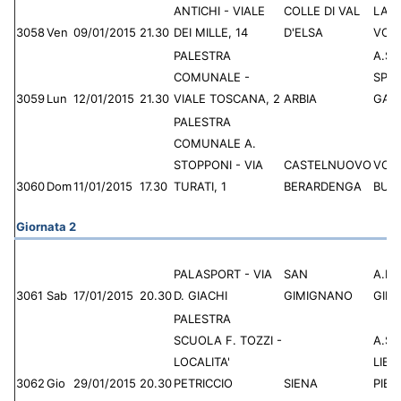
ANTICHI - VIALE
COLLE DI VAL
LAR
3058
Ven
09/01/2015
21.30
DEI MILLE, 14
D'ELSA
VOL
PALESTRA
A.S.D
COMUNALE -
SPO
3059
Lun
12/01/2015
21.30
VIALE TOSCANA, 2
ARBIA
GAU
PALESTRA
COMUNALE A.
STOPPONI - VIA
CASTELNUOVO
VOL
3060
Dom
11/01/2015
17.30
TURATI, 1
BERARDENGA
BULL
Giornata 2
PALASPORT - VIA
SAN
A.P.
3061
Sab
17/01/2015
20.30
D. GIACHI
GIMIGNANO
GIM
PALESTRA
SCUOLA F. TOZZI -
A.S.
LOCALITA'
LIBE
3062
Gio
29/01/2015
20.30
PETRICCIO
SIENA
PIET