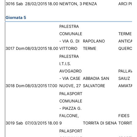
3016
Sab
28/02/2015
18.00
NEWTON, 3
PIENZA
ARCI PIE
Giornata 5
PALESTRA
COMUNALE
TERME
- VIA G. DI
RAPOLANO
ANTICA
3017
Dom
08/03/2015
18.00
VITTORIO
TERME
QUERCIO
PALESTRA
I.T.I.S.
AVOGADRO
PALLAVO
- VIA CASE
ABBADIA SAN
SAIUZ
3018
Dom
08/03/2015
17.00
NUOVE, 27
SALVATORE
AMIATA
PALASPORT
COMUNALE
- PIAZZA G.
FALCONE,
FIDES
3019
Sab
07/03/2015
18.00
9
TORRITA DI SIENA
TORRITA
PALASPORT