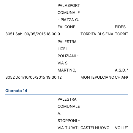
PALASPORT
COMUNALE
- PIAZZA G.
FALCONE,
FIDES
3051
Sab
09/05/2015
18.00
9
TORRITA DI SIENA
TORRITA
PALESTRA
LICEI
POLIZIANI -
VIA S.
MARTINO,
A.S.D. VI
3052
Dom
10/05/2015
19.30
12
MONTEPULCIANO
CHIANCI
Giornata 14
PALESTRA
COMUNALE
A.
STOPPONI -
VIA TURATI,
CASTELNUOVO
VOLLEY 