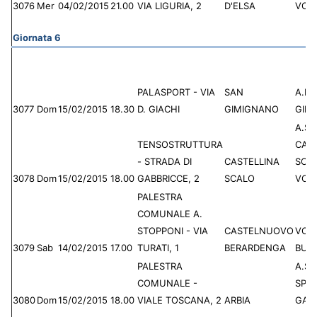
3076
Mer
04/02/2015
21.00
VIA LIGURIA, 2
D'ELSA
VOL
Giornata 6
PALASPORT - VIA
SAN
A.P.
3077
Dom
15/02/2015
18.30
D. GIACHI
GIMIGNANO
GIM
A.S.D
TENSOSTRUTTURA
CAS
- STRADA DI
CASTELLINA
SCA
3078
Dom
15/02/2015
18.00
GABBRICCE, 2
SCALO
VOL
PALESTRA
COMUNALE A.
STOPPONI - VIA
CASTELNUOVO
VOL
3079
Sab
14/02/2015
17.00
TURATI, 1
BERARDENGA
BULL
PALESTRA
A.S.D
COMUNALE -
SPO
3080
Dom
15/02/2015
18.00
VIALE TOSCANA, 2
ARBIA
GAU