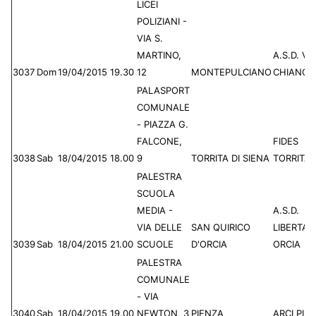
LICEI
POLIZIANI -
VIA S.
MARTINO,
A.S.D. VI
3037
Dom
19/04/2015
19.30
12
MONTEPULCIANO
CHIANCI
PALASPORT
COMUNALE
- PIAZZA G.
FALCONE,
FIDES
3038
Sab
18/04/2015
18.00
9
TORRITA DI SIENA
TORRITA
PALESTRA
SCUOLA
MEDIA -
A.S.D.
VIA DELLE
SAN QUIRICO
LIBERTAS
3039
Sab
18/04/2015
21.00
SCUOLE
D'ORCIA
ORCIA
PALESTRA
COMUNALE
- VIA
3040
Sab
18/04/2015
19.00
NEWTON, 3
PIENZA
ARCI PIE