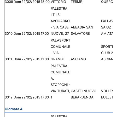
3009
Dom
22/02/2015
18.00
VITTORIO
TERME
QUERCIO
PALESTRA
I.T.I.S.
AVOGADRO
PALLAVO
- VIA CASE
ABBADIA SAN
SAIUZ
3010
Dom
22/02/2015
17.00
NUOVE, 27
SALVATORE
AMIATA
PALASPORT
COMUNALE
SPORTIN
- VIA
CLUB 20
3011
Dom
22/02/2015
11.00
GRANDI
ASCIANO
ASCIANO
PALESTRA
COMUNALE
A.
STOPPONI -
VIA TURATI,
CASTELNUOVO
VOLLEY 
3012
Dom
22/02/2015
17.30
1
BERARDENGA
BULLETTA
Giornata 4
PALESTRA