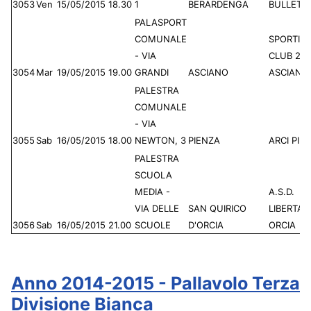
3053
Ven
15/05/2015
18.30
1
BERARDENGA
BULLETTA
PALASPORT
COMUNALE
SPORTIN
- VIA
CLUB 20
3054
Mar
19/05/2015
19.00
GRANDI
ASCIANO
ASCIANO
PALESTRA
COMUNALE
- VIA
3055
Sab
16/05/2015
18.00
NEWTON, 3
PIENZA
ARCI PIE
PALESTRA
SCUOLA
MEDIA -
A.S.D.
VIA DELLE
SAN QUIRICO
LIBERTAS
3056
Sab
16/05/2015
21.00
SCUOLE
D'ORCIA
ORCIA
Anno 2014-2015 - Pallavolo Terza
Divisione Bianca