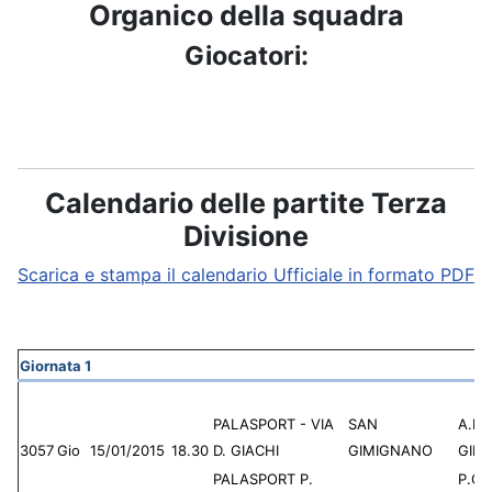
Organico della squadra
Giocatori:
Calendario delle partite Terza
Divisione
Scarica e stampa il calendario Ufficiale in formato PDF
Giornata 1
PALASPORT - VIA
SAN
A.P.
3057
Gio
15/01/2015
18.30
D. GIACHI
GIMIGNANO
GIM
PALASPORT P.
P.G.S