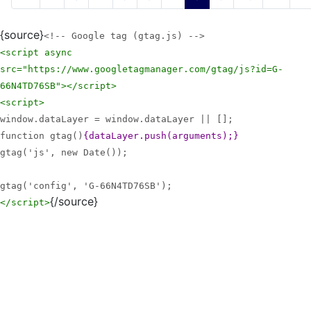
{source}
<!-- Google tag (gtag.js) -->
<script async
src="https://www.googletagmanager.com/gtag/js?id=G-
66N4TD76SB">
</script>
<script>
window.dataLayer = window.dataLayer || [];
function gtag()
{dataLayer.push(arguments);}
gtag('js', new Date());
gtag('config', 'G-66N4TD76SB');
{/source}
</script>