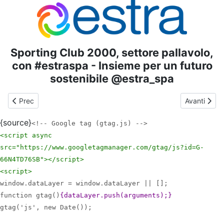
Sporting Club 2000, settore pallavolo,
con #estraspa - Insieme per un futuro
sostenibile @estra_spa
Articolo precedente: Anno 2023-2024 - PALLAVOLO - U12FA -
Articolo s
Prec
Avanti
{source}
<!-- Google tag (gtag.js) -->
<script async
src="https://www.googletagmanager.com/gtag/js?id=G-
66N4TD76SB">
</script>
<script>
window.dataLayer = window.dataLayer || [];
function gtag()
{dataLayer.push(arguments);}
gtag('js', new Date());