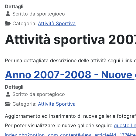
Dettagli
Scritto da
sportegioco
Categoria:
Attività Sportiva
Attività sportiva 20
Per una dettagliata descrizione delle attività segui i link 
Anno 2007-2008 - Nuove ga
Dettagli
Scritto da
sportegioco
Categoria:
Attività Sportiva
Aggiornamento ed inserimento di nuove gallerie fotogra
Per poter visualizzare le nuove gallerie seguire
questo lin
index.php?option=com_content&view=article&id=177&It