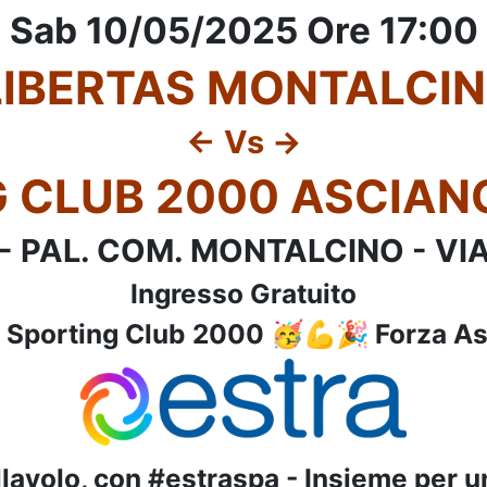
Sab 10/05/2025 Ore 17:00
LIBERTAS MONTALCIN
<- Vs ->
 CLUB 2000 ASCIANO
) - PAL. COM. MONTALCINO - V
Ingresso Gratuito
 Sporting Club 2000 🥳💪🎉 Forza A
llavolo, con #estraspa - Insieme per u