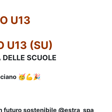
O U13
 U13 (SU)
IA DELLE SCUOLE
sciano 🥳💪🎉
n futuro sostenibile @estra_spa