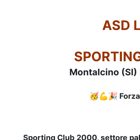
ASD 
SPORTING
Montalcino (SI
🥳💪🎉 Forza
Sporting Club 2000, settore pa