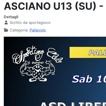
ASCIANO U13 (SU) -
Dettagli
Scritto da
sportegioco
Categoria:
Pallavolo