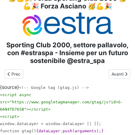
💪🎉 Forza Asciano 🥳💪🎉
Sporting Club 2000, settore pallavolo,
con #estraspa - Insieme per un futuro
sostenibile @estra_spa
Articolo precedente: Anno 2025-2026 - Pallavolo - Inizio Attivit
Articolo s
Prec
Avanti
{source}
<!-- Google tag (gtag.js) -->
<script async
src="https://www.googletagmanager.com/gtag/js?id=G-
66N4TD76SB">
</script>
<script>
window.dataLayer = window.dataLayer || [];
function gtag()
{dataLayer.push(arguments);}