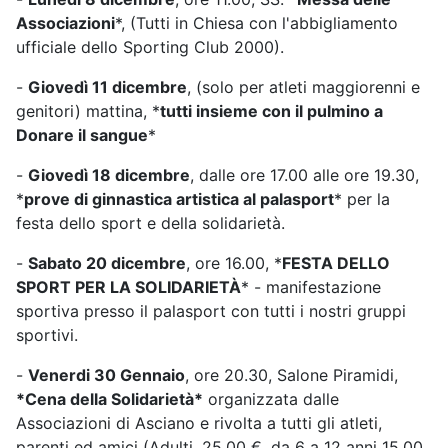
Associazioni
*, (Tutti in Chiesa con l'abbigliamento
ufficiale dello Sporting Club 2000).
-
Giovedì 11 dicembre
, (solo per atleti maggiorenni e
genitori) mattina, *
tutti insieme con il pulmino a
Donare il sangue
*
-
Giovedì 18 dicembre
, dalle ore 17.00 alle ore 19.30,
*
prove di ginnastica artistica al palasport
* per la
festa dello sport e della solidarietà.
-
Sabato 20 dicembre
, ore 16.00, *
FESTA DELLO
SPORT PER LA SOLIDARIETÀ
* - manifestazione
sportiva presso il palasport con tutti i nostri gruppi
sportivi.
-
Venerdi 30 Gennaio
, ore 20.30, Salone Piramidi,
*Cena della Solidarietà*
organizzata dalle
Associazioni di Asciano e rivolta a tutti gli atleti,
parenti ed amici (Adulti. 25,00 €, da 6 a 12 anni 15,00