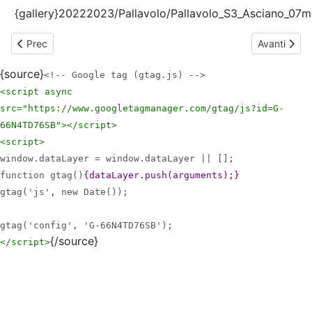
{gallery}20222023/Pallavolo/Pallavolo_S3_Asciano_07m
Articolo precedente: Anno 2023-2024 - Manifestazioni di Natal
Articolo su
Prec
Avanti
{source}
<!-- Google tag (gtag.js) -->
<script async
src="https://www.googletagmanager.com/gtag/js?id=G-
66N4TD76SB">
</script>
<script>
window.dataLayer = window.dataLayer || [];
function gtag()
{dataLayer.push(arguments);}
gtag('js', new Date());
gtag('config', 'G-66N4TD76SB');
{/source}
</script>