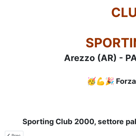
CLU
SPORTI
Arezzo (AR) -
🥳💪🎉 Forza
Sporting Club 2000, settore pa
Articolo precedente: Anno 2024-2025 - PALLAVOLO - U14FC -
Prec