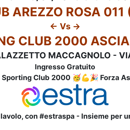
B AREZZO ROSA 011 
<- Vs ->
NG CLUB 2000 ASCIA
 PALAZZETTO MACCAGNOLO - VI
Ingresso Gratuito
 Sporting Club 2000 🥳💪🎉 Forza A
llavolo, con #estraspa - Insieme per u
 UNDER 14 - SPORTING CLUB 2000 ASCIANO (SU) - Vs - P.G.S.SART