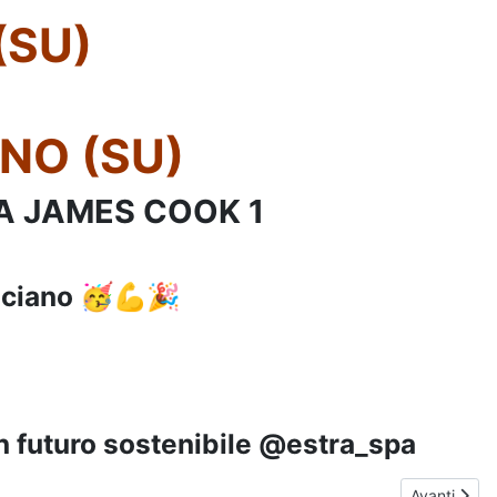
(SU)
NO (SU)
A JAMES COOK 1
sciano 🥳💪🎉
n futuro sostenibile @estra_spa
EANO - Dom 26/01/2025 Ore 11:00
Articolo s
Avanti