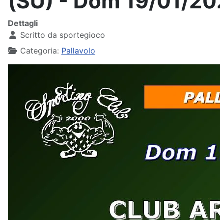
(SU) - Dom 19/01/20
Dettagli
Scritto da
sportegioco
Categoria:
Pallavolo