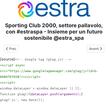
Sporting Club 2000, settore pallavolo,
con #estraspa - Insieme per un futuro
sostenibile @estra_spa
Articolo precedente: Anno 2024-2025 - PALLAVOLO - U14FC -
Articolo s
Prec
Avanti
{source}
<!-- Google tag (gtag.js) -->
<script async
src="https://www.googletagmanager.com/gtag/js?id=G-
66N4TD76SB">
</script>
<script>
window.dataLayer = window.dataLayer || [];
function gtag()
{dataLayer.push(arguments);}
gtag('js', new Date());