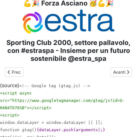
💪🎉 Forza Asciano 🥳💪🎉
Sporting Club 2000, settore pallavolo,
con #estraspa - Insieme per un futuro
sostenibile @estra_spa
Articolo precedente: Anno 2023-2024 - PALLAVOLO - U12FA -
Articolo s
Prec
Avanti
{source}
<!-- Google tag (gtag.js) -->
<script async
src="https://www.googletagmanager.com/gtag/js?id=G-
66N4TD76SB">
</script>
<script>
window.dataLayer = window.dataLayer || [];
function gtag()
{dataLayer.push(arguments);}