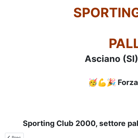
SPORTING
PAL
Asciano (S
🥳💪🎉 Forza
Sporting Club 2000, settore pa
Articolo precedente: Anno 2023-2024 - PALLAVOLO - U12FA - 
Prec