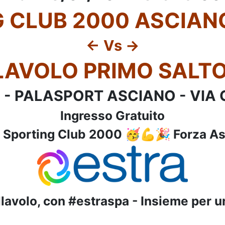
 CLUB 2000 ASCIANO
<- Vs ->
LAVOLO PRIMO SALTO
I) - PALASPORT ASCIANO - VIA 
Ingresso Gratuito
 Sporting Club 2000 🥳💪🎉 Forza A
llavolo, con #estraspa - Insieme per u
UNDER 12 - SPORTING CLUB 2000 ASCIANO U12 (SU) - Vs - CUS SIEN