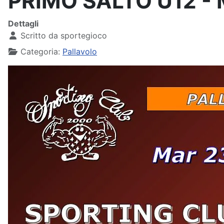
PRIMO SALTO U12 - 
Dettagli
Scritto da
sportegioco
Categoria:
Pallavolo