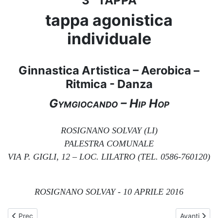
3° TAPPA
tappa agonistica
individuale
Ginnastica Artistica – Aerobica –
Ritmica - Danza
Gymgiocando – Hip Hop
ROSIGNANO SOLVAY (LI)
PALESTRA COMUNALE
VIA P. GIGLI, 12 – LOC. LILATRO (TEL. 0586-760120)
ROSIGNANO SOLVAY - 10 APRILE 2016
Articolo precedente: Attività Sportive 2016-2017 - GINNASTICA 
Articolo su
Prec
Avanti