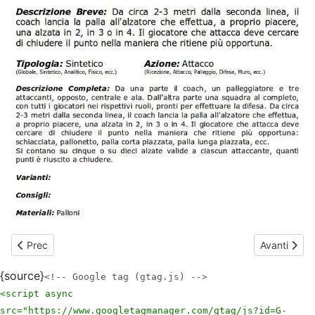
Articolo precedente: Anno 2018-2019 - Giorni ed Orario degli All
Articolo su
Prec
Avanti
{source}
<!-- Google tag (gtag.js) -->
<script async
src="https://www.googletagmanager.com/gtag/js?id=G-